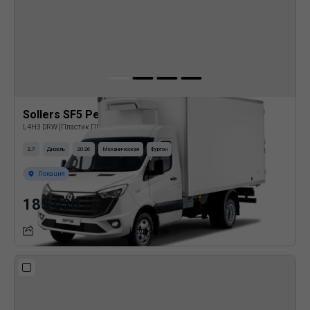
Sollers SF5 Рефрижератор
L4H3 DRW (Пластик ППУ)
2.7
Дизель
2026
Механическая
Фургон
Локация
185 020
BYN
Подробнее