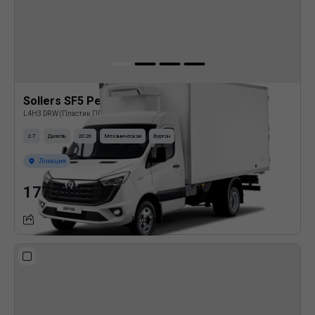
Sollers SF5 Рефрижератор
L4H3 DRW (Пластик ППУ)
2.7
Дизель
2026
Механическая
Фургон
Локация
177 740
BYN
Подробнее