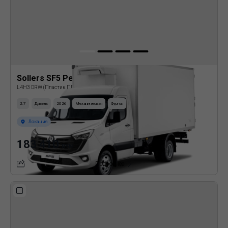
Sollers SF5 Рефрижератор
L4H3 DRW (Пластик ППУ)
2.7
Дизель
2026
Механическая
Фургон
Локация
183 410
BYN
Подробнее