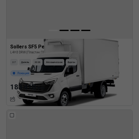
Sollers SF5 Рефрижератор
L4H3 DRW (Пластик ППУ)
2.7
Дизель
2026
Механическая
Фургон
Локация
183 410
BYN
Подробнее