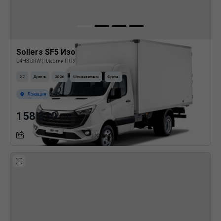
Sollers SF5 Изотермический фургон
L4H3 DRW (Пластик ППУ)
2.7
Дизель
2026
Механическая
Фургон
Локация
158 330
BYN
Подробнее