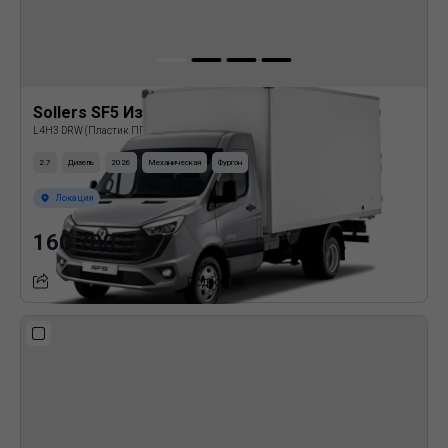
Sollers SF5 Изотермический фургон
L4H3 DRW (Пластик ППУ)
2.7
Дизель
2026
Механическая
Фургон
Локация
160 780
BYN
Подробнее