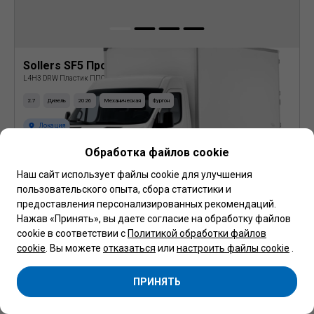
Sollers SF5 Промтоварный фургон
L4H3 DRW Пластик ППС
2.7
Дизель
2026
Механическая
Фургон
Локация
Обработка файлов cookie
157 280
BYN
Наш сайт использует файлы cookie для улучшения
Подробнее
пользовательского опыта, сбора статистики и
предоставления персонализированных рекомендаций.
Нажав «Принять», вы даете согласие на обработку файлов
cookie в соответствии с
Политикой обработки файлов
cookie
. Вы можете
отказаться
или
настроить файлы cookie
.
ПРИНЯТЬ
<
>
1
2
3