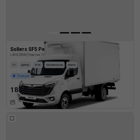
Sollers SF5 Рефрижератор
L4H3 DRW (Пластик ППУ)
2.7
Дизель
2026
Механическая
Фургон
Локация
183 570
BYN
Подробнее