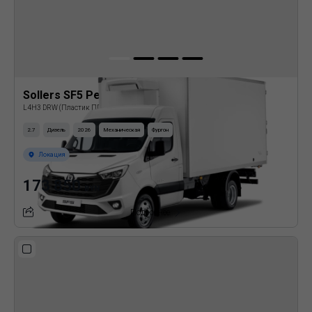
Sollers SF5 Рефрижератор
L4H3 DRW (Пластик ППУ)
2.7
Дизель
2026
Механическая
Фургон
Локация
173 850
BYN
Подробнее