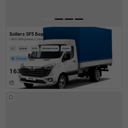
Sollers SF5 Бортовая платформа с тентом
L4H3 DRW (алюм.) с тентом
2.7
Дизель
2026
Механическая
Шасси
Локация
163 440
BYN
Подробнее