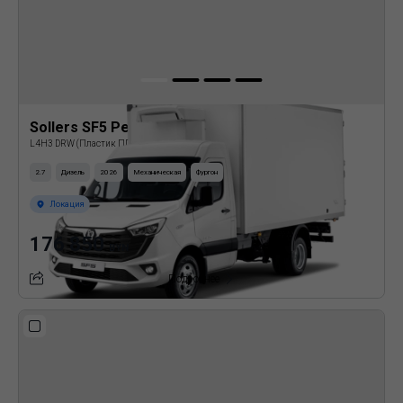
Sollers SF5 Рефрижератор
L4H3 DRW (Пластик ППУ)
2.7
Дизель
2026
Механическая
Фургон
Локация
176 850
BYN
Подробнее