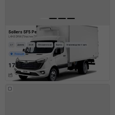
Sollers SF5 Рефрижератор
L4H3 DRW (Пластик ППУ)
2.7
Дизель
2026
Механическая
Фургон
В производстве 3 авто
Локация
173 850
BYN
Подробнее