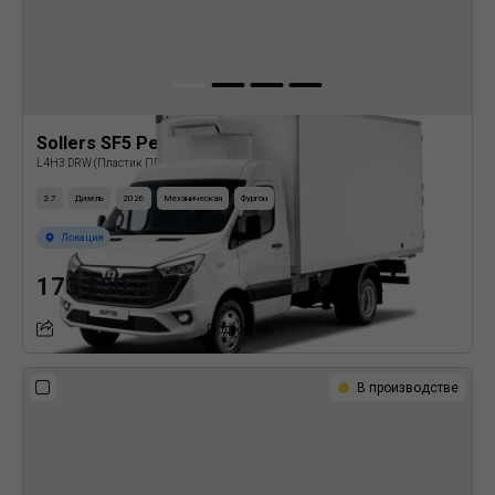
Sollers SF5 Рефрижератор
L4H3 DRW (Пластик ППУ)
2.7
Дизель
2026
Механическая
Фургон
Локация
173 850
BYN
Подробнее
В производстве