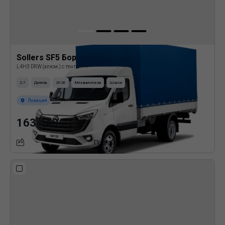
Sollers SF5 Бортовая платформа с тентом
L4H3 DRW (алюм.) с тентом
2.7
Дизель
2026
Механическая
Шасси
Локация
163 440
BYN
Подробнее