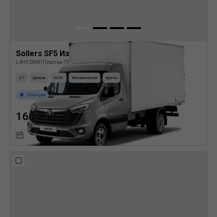
Sollers SF5 Изотермический фургон
L4H3 DRW (Пластик ППУ)
2.7
Дизель
2026
Механическая
Фургон
Локация
160 780
BYN
Подробнее