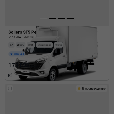
Sollers SF5 Рефрижератор
L4H3 DRW (Пластик ППУ)
2.7
Дизель
2026
Механическая
Фургон
Локация
173 850
BYN
Подробнее
В производстве