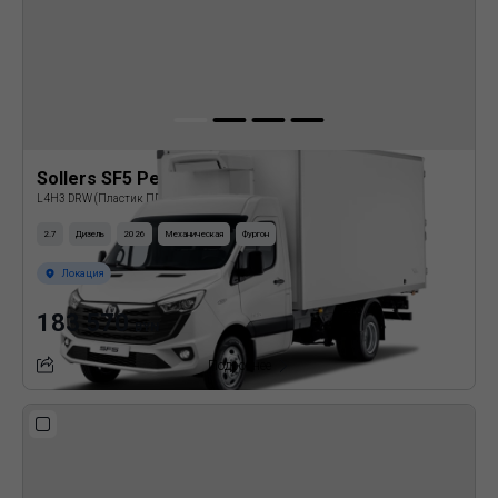
Sollers SF5 Рефрижератор
L4H3 DRW (Пластик ППУ)
2.7
Дизель
2026
Механическая
Фургон
Локация
183 570
BYN
Подробнее