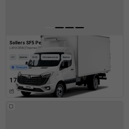
Sollers SF5 Рефрижератор
L4H3 DRW (Пластик ППУ)
2.7
Дизель
2026
Механическая
Фургон
Локация
178 030
BYN
Подробнее