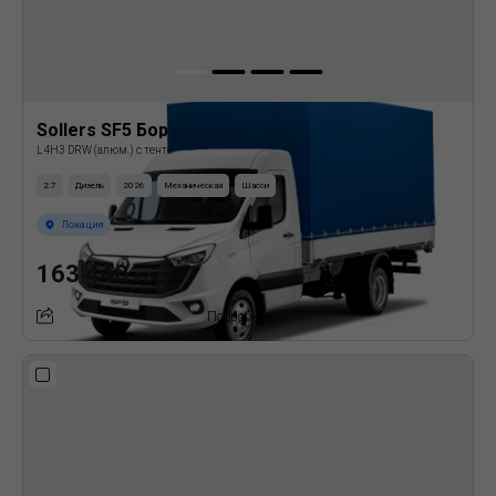
Sollers SF5 Бортовая платформа с тентом
L4H3 DRW (алюм.) с тентом
2.7
Дизель
2026
Механическая
Шасси
Локация
163 440
BYN
Подробнее