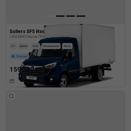
Sollers SF5 Изотермический фургон
L4H3 DRW (Пластик ППУ)
2.7
Дизель
2026
Механическая
Фургон
Локация
159 330
BYN
Подробнее