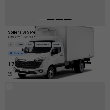
Sollers SF5 Рефрижератор
L4H3 DRW (Пластик ППУ)
2.7
Дизель
2026
Механическая
Фургон
Локация
173 850
BYN
Подробнее