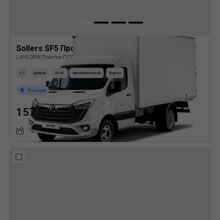
Sollers SF5 Промтоварный фургон
L4H3 DRW Пластик ППС
2.7
Дизель
2026
Автоматическая
Фургон
Локация
157 830
BYN
Подробнее