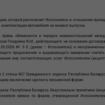
ии, которой располагает Исполнитель в отношении принад
 о комплектации автомобиля на момент выпуска,
 права, обязанности и порядок взаимоотношений межд
ром Поздняка Ю.И., действующего на основании договор
.05.2026 № 3-У, (далее – Исполнитель) и неограниченн
мающего предложение и выражающего намерение считат
азания ему соответствующих услуг Исполнителем (акцепт
ом 2 статьи 407 Гражданского кодекса Республики Белару
щим заключение сделки в письменной форме.
одекса Республики Беларусь безусловным принятием (акц
полнителя заявки по форме, утвержденной Исполнител