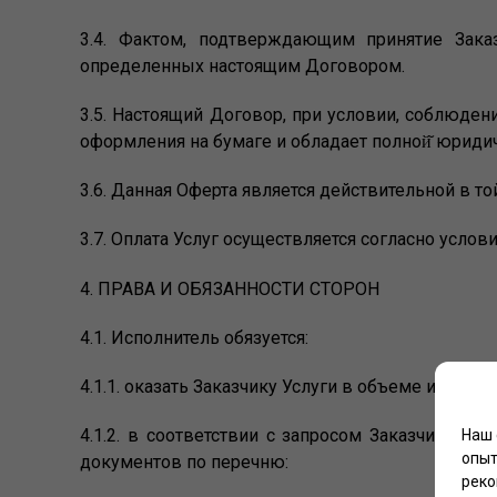
3.4. Фактом, подтверждающим принятие Заказ
определенных настоящим Договором.
3.5. Настоящий Договор, при условии, соблюден
оформления на бумаге и обладает полной̆ юридиче
3.6. Данная Оферта является действительной в т
3.7. Оплата Услуг осуществляется согласно услови
4. ПРАВА И ОБЯЗАННОСТИ СТОРОН
4.1. Исполнитель обязуется:
4.1.1. оказать Заказчику Услуги в объеме и в ср
4.1.2. в соответствии с запросом Заказчика, 
Наш 
опыт
документов по перечню:
реко