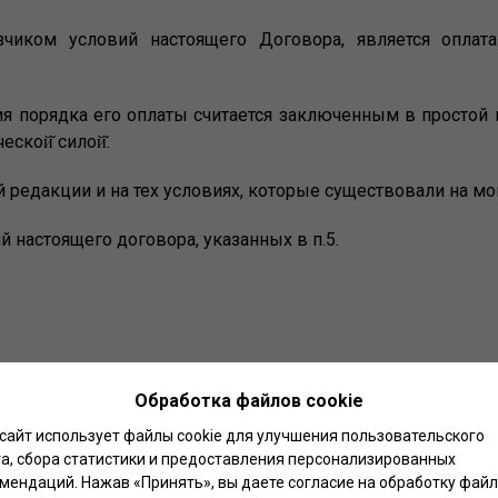
чиком условий настоящего Договора, является оплат
ия порядка его оплаты считается заключенным в простой 
ской̆ силой̆.
ой редакции и на тех условиях, которые существовали на м
й настоящего договора, указанных в п.5.
оки, согласованные сторонами настоящего договора;
Обработка файлов cookie
выраженного посредствам направления соответствующей з
сайт использует файлы cookie для улучшения пользовательского
а, сбора статистики и предоставления персонализированных
мендаций. Нажав «Принять», вы даете согласие на обработку фай