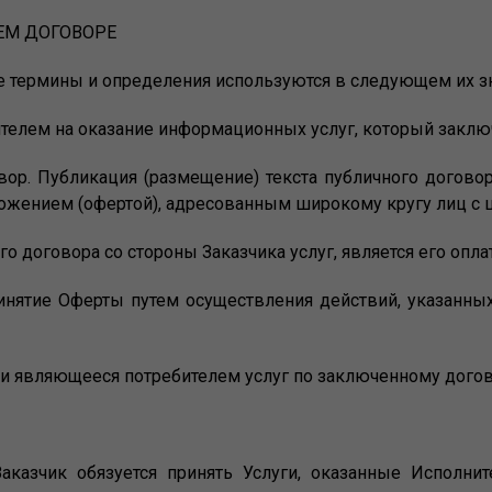
ЩЕМ ДОГОВОРЕ
ые термины и определения используются в следующем их з
телем на оказание информационных услуг, который заклю
вор. Публикация (размещение) текста публичного договор
едложением (офертой), адресованным широкому кругу лиц 
оговора со стороны Заказчика услуг, является его оплата
ятие Оферты путем осуществления действий, указанных в
 и являющееся потребителем услуг по заключенному дого
 Заказчик обязуется принять Услуги, оказанные Исполни