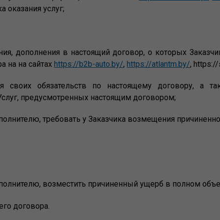
а оказания услуг;
ения, дополнения в настоящий договор, о которых Заказ
 на на сайтах
https://b2b-auto.by/
,
https://atlantm.by/
, https:/
ия своих обязательств по настоящему договору, а та
слуг, предусмотренных настоящим договором;
Исполнителю, требовать у Заказчика возмещения причиненн
Исполнителю, возместить причиненный ущерб в полном объ
щего договора.