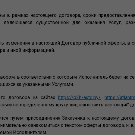
аны в рамках настоящего договора, сроки предоставлен
, являющаяся существенной для оказания Услуг, ра
ить изменения в настоящий Договор публичной оферты, в 
ра и иной информацией.
овором, в соответствии с которым Исполнитель берет на с
ившихся за указанными Услугами.
его договора на сайтах
https://b2b-auto.by/
,
https://atlant
нным неопределенному кругу лиц заключить настоящий̆ д
тся путем присоединения Заказчика к настоящему договор
нимательно ознакомиться с текстом оферты договора, и, в
яемой Исполнителем.