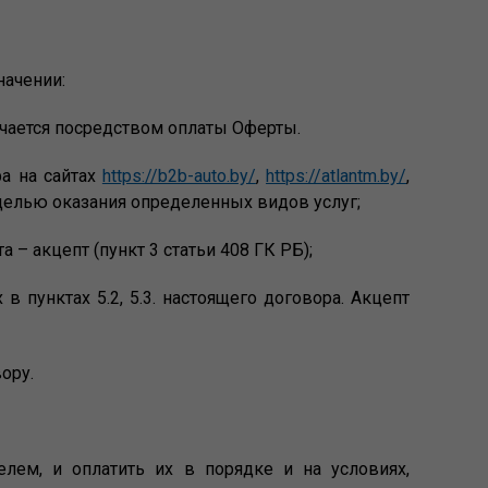
начении:
чается посредством оплаты Оферты.
а на сайтах
https://b2b-auto.by/
,
https://atlantm.by/
,
с целью оказания определенных видов услуг;
 – акцепт (пункт 3 статьи 408 ГК РБ);
 пунктах 5.2, 5.3. настоящего договора. Акцепт
вору.
телем, и оплатить их в порядке и на условиях,