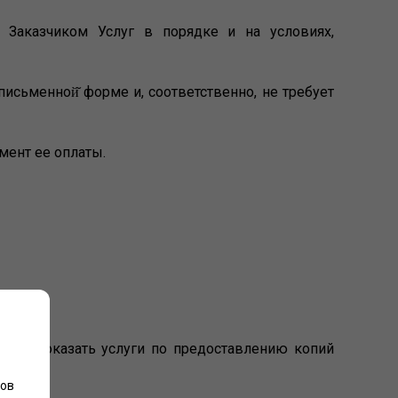
а Заказчиком Услуг в порядке и на условиях,
письменной̆ форме и, соответственно, не требует
омент ее оплаты.
аявки, оказать услуги по предоставлению копий
лов