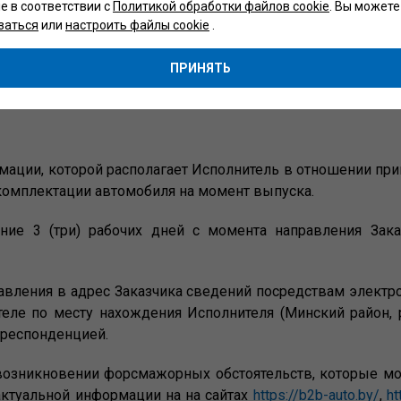
ie в соответствии с
Политикой обработки файлов cookie
. Вы можете
я заявителя;
заться
или
настроить файлы cookie
.
лату утилизационного сбора;
ПРИНЯТЬ
рмации, которой располагает Исполнитель в отношении пр
 комплектации автомобиля на момент выпуска.
течение 3 (три) рабочих дней с момента направления 
правления в адрес Заказчика сведений посредствам электр
ле по месту нахождения Исполнителя (Минский район, р
рреспонденцией.
о возникновении форсмажорных обстоятельств, которые м
туальной информации на на сайтах
https://b2b-auto.by/
,
ht