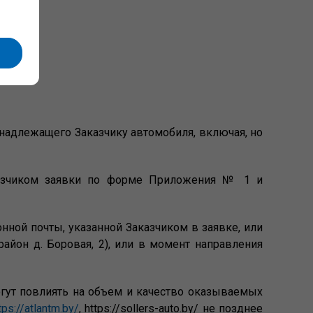
инадлежащего Заказчику автомобиля, включая, но
Заказчиком заявки по форме Приложения № 1 и
онной почты, указанной Заказчиком в заявке, или
айон д. Боровая, 2), или в момент направления
огут повлиять на объем и качество оказываемых
tps://atlantm.by/
, https://sollers-auto.by/ не позднее