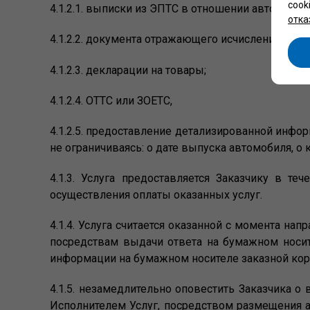
cook
4.1.2.1. выписки из ЭПТС в отношении автомобил
отка
4.1.2.2. документа отражающего исчисление и уп
4.1.2.3. декларации на товары;
4.1.2.4. ОТТС или ЗОЕТС,
4.1.2.5. предоставление детализированной инфо
не ограничиваясь: о дате выпуска автомобиля, о
4.1.3. Услуга предоставляется Заказчику в 
осуществления оплаты оказанных услуг.
4.1.4. Услуга считается оказанной с момента на
посредствам выдачи ответа на бумажном носите
информации на бумажном носителе заказной ко
4.1.5. незамедлительно оповестить Заказчика 
Исполнителем Услуг, посредством размещения ак