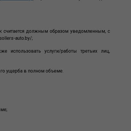
чик считается должным образом уведомленным, с
/sollers-auto.by/;
кже использовать услуги/работы третьих лиц,
ого ущерба в полном объеме.
еме;