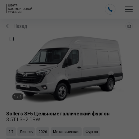
Назад
1
/
4
Sollers
SF5 Цельнометаллический фургон
3.5T L3H2 DRW
2.7
Дизель
2026
Механическая
Фургон