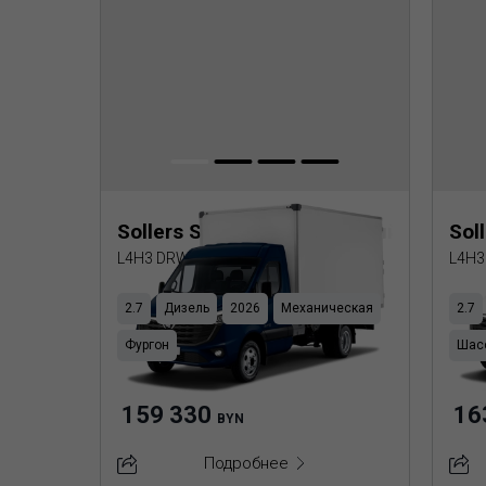
Sollers SF5 Изотермический фургон
Sol
L4H3 DRW (Пластик ППУ)
L4H3
2.7
Дизель
2026
Механическая
2.7
Фургон
Шас
159 330
16
BYN
Подробнее