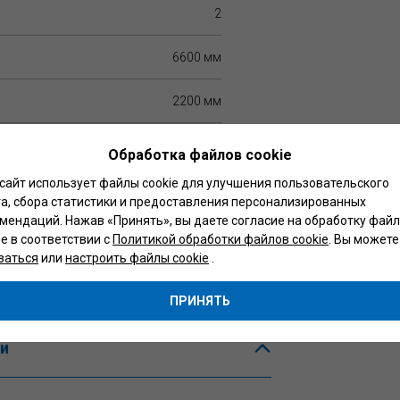
2
6600 мм
2200 мм
3100 мм
Обработка файлов cookie
сайт использует файлы cookie для улучшения пользовательского
3570 мм
а, сбора статистики и предоставления персонализированных
мендаций. Нажав «Принять», вы даете согласие на обработку фай
1760 мм
ie в соответствии с
Политикой обработки файлов cookie
. Вы можете
заться
или
настроить файлы cookie
.
1645 мм
ПРИНЯТЬ
и