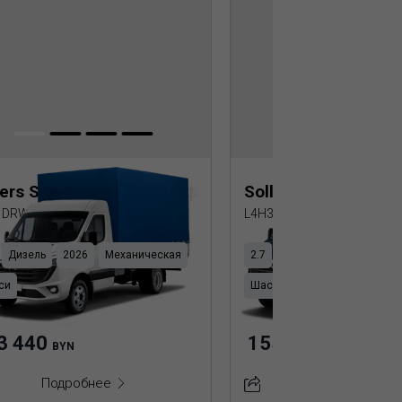
lers SF5 Бортовая платформа с тентом
Sollers SF5 Борто
 DRW (алюм.) с тентом
L4H3 DRW (алюм.) с тенто
Дизель
2026
Механическая
2.7
Дизель
2026
Мех
си
Шасси
3 440
155 150
BYN
BYN
Подробнее
Подробнее