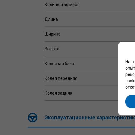
Количество мест
Длина
Ширина
Высота
Наш 
Колесная база
опыт
реко
Колея передняя
cook
отка
Колея задняя
Эксплуатационные характеристик