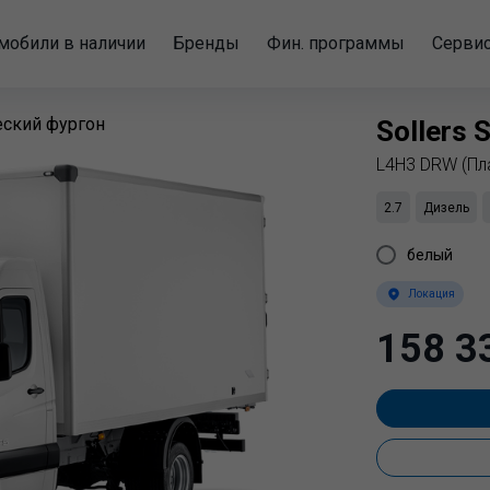
мобили в наличии
Бренды
Фин. программы
Серви
еский фургон
Sollers
S
L4H3 DRW (Пл
2.7
Дизель
белый
Локация
158 3