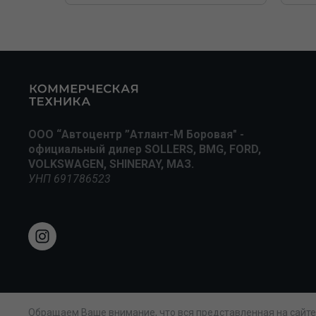
ООО “Автоцентр ”Атлант-М Боровая" -
официальный дилер SOLLERS, BMG, FORD,
VOLKSWAGEN, SHINERAY, МАЗ.
УНП 691786523
Обращаем Ваше внимание, что вся представленная на сайт