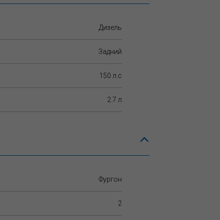
Дизель
Задний
150 л.c
2.7 л
Фургон
2