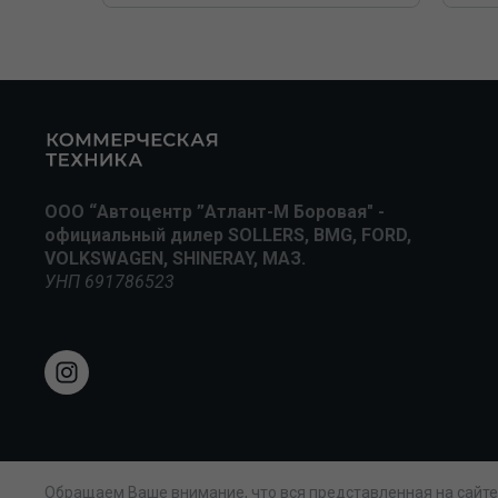
ООО “Автоцентр ”Атлант-М Боровая" -
официальный дилер SOLLERS, BMG, FORD,
VOLKSWAGEN, SHINERAY, МАЗ.
УНП 691786523
Обращаем Ваше внимание, что вся представленная на сайт