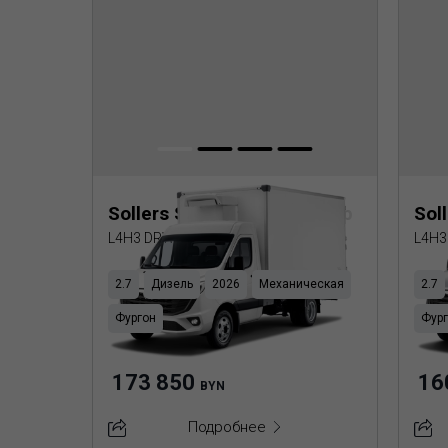
Sollers SF5 Рефрижератор
Sol
L4H3 DRW (Пластик ППУ)
L4H3
2.7
Дизель
2026
Механическая
2.7
Фургон
Фур
173 850
16
BYN
Подробнее