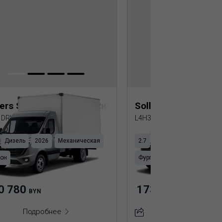
В
lers SF5 Изотермический фургон
Sollers SF5 Рефри
 DRW (Пластик ППУ)
L4H3 DRW (Пластик ППУ)
Дизель
2026
Механическая
2.7
Дизель
2026
Мех
гон
Фургон
0 780
173 850
BYN
BYN
Подробнее
Подробнее