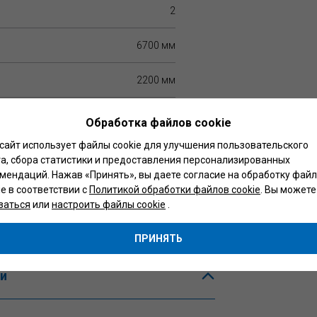
2
6700 мм
2200 мм
3100 мм
Обработка файлов cookie
сайт использует файлы cookie для улучшения пользовательского
3570 мм
а, сбора статистики и предоставления персонализированных
мендаций. Нажав «Принять», вы даете согласие на обработку фай
1760 мм
ie в соответствии с
Политикой обработки файлов cookie
. Вы можете
заться
или
настроить файлы cookie
.
1645 мм
ПРИНЯТЬ
и