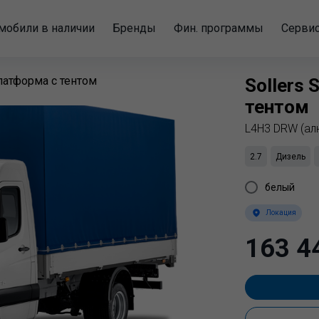
мобили в наличии
Бренды
Фин. программы
Серви
латформа с тентом
Sollers
S
тентом
L4H3 DRW (ал
2.7
Дизель
белый
Локация
163 4