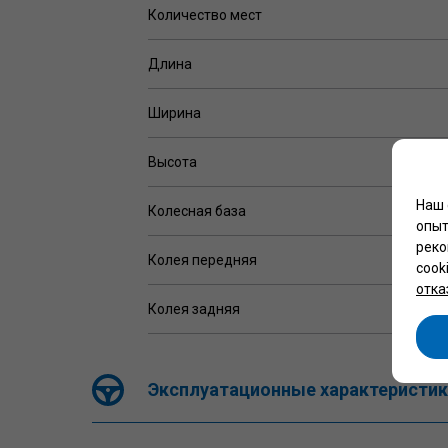
Количество мест
Длина
Ширина
Высота
Наш 
Колесная база
опыт
реко
Колея передняя
cook
отка
Колея задняя
Эксплуатационные характеристик