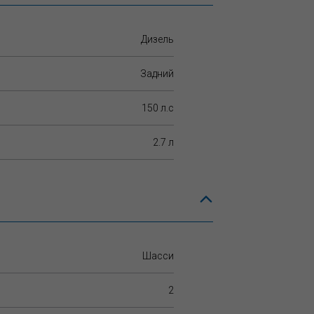
Дизель
Задний
150 л.c
2.7 л
Шасси
2