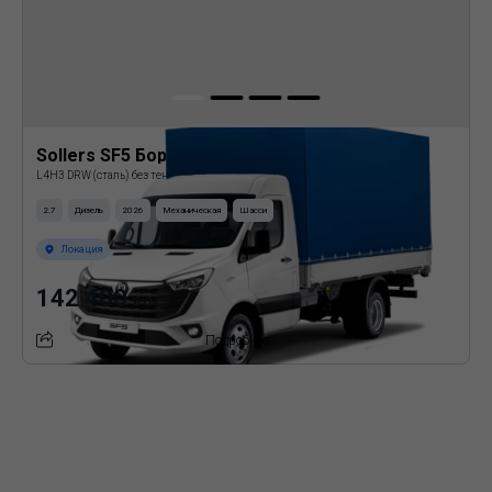
Sollers SF5 Бортовая платформа с тентом
L4H3 DRW (сталь) без тента
2.7
Дизель
2026
Механическая
Шасси
Локация
142 400
BYN
Подробнее