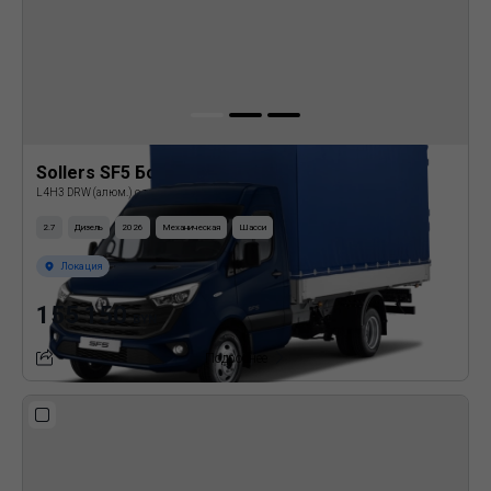
Sollers SF5 Бортовая платформа с тентом
L4H3 DRW (алюм.) с тентом
2.7
Дизель
2026
Механическая
Шасси
Локация
155 150
BYN
Подробнее