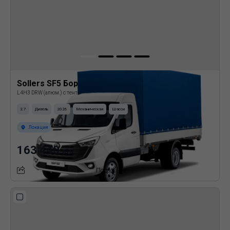
Sollers SF5 Бортовая платформа с тентом
L4H3 DRW (алюм.) с тентом
2.7
Дизель
2026
Механическая
Шасси
Локация
163 440
BYN
Подробнее