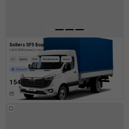
Sollers SF5 Бортовая платформа с тентом
L4H3 DRW (алюм.) с тентом
2.7
Дизель
2026
Механическая
Шасси
Локация
154 150
BYN
Подробнее