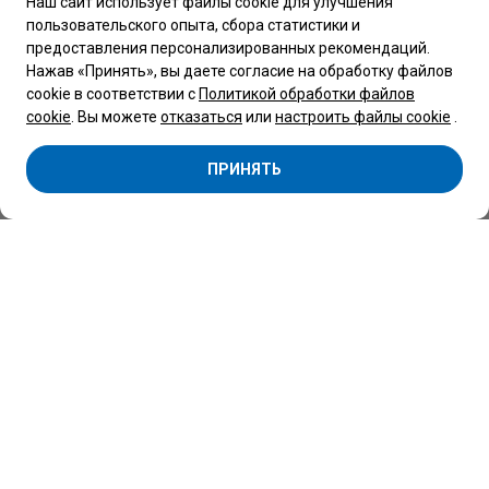
Наш сайт использует файлы cookie для улучшения
пользовательского опыта, сбора статистики и
Обращаем Ваше внимание, что вся представленная на сайте
предоставления персонализированных рекомендаций.
информация, касающаяся комплектаций, технических
характеристик, цветовых сочетаний, а также стоимости
Нажав «Принять», вы даете согласие на обработку файлов
автомобилей и сервисного обслуживания носит
cookie в соответствии с
Политикой обработки файлов
информационный характер и не является публичной
офертой, определяемой п.2 ст.407 Гражданского кодекса
cookie
. Вы можете
отказаться
или
настроить файлы cookie
.
Республики Беларусь.
Copyright 2026 © Центр Коммерческой техники Беларусь
ПРИНЯТЬ
Минск
ООО “Автоцентр ”Атлант-М Боровая" -
официальный дилер SOLLERS, BMG, FORD,
VOLKSWAGEN, SHINERAY, МАЗ.
УНП 691786523