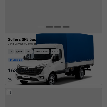
Sollers SF5 Бортовая платформа с тентом
L4H3 DRW (алюм.) с тентом
2.7
Дизель
2026
Механическая
Шасси
Локация
163 440
BYN
Подробнее