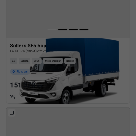
Sollers SF5 Бортовая платформа с тентом
L4H3 DRW (алюм.) с тентом
2.7
Дизель
2026
Механическая
Шасси
Локация
151 370
BYN
Подробнее