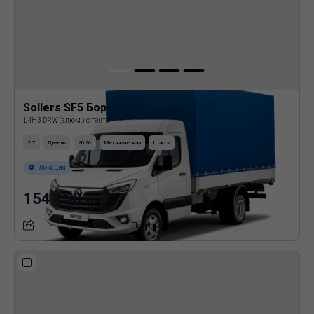
Sollers SF5 Бортовая платформа с тентом
L4H3 DRW (алюм.) с тентом
2.7
Дизель
2026
Механическая
Шасси
Локация
154 150
BYN
Подробнее