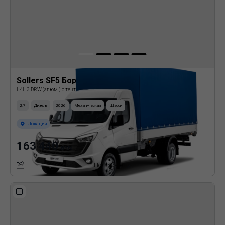
Sollers SF5 Бортовая платформа с тентом
L4H3 DRW (алюм.) с тентом
2.7
Дизель
2026
Механическая
Шасси
Локация
163 440
BYN
Подробнее