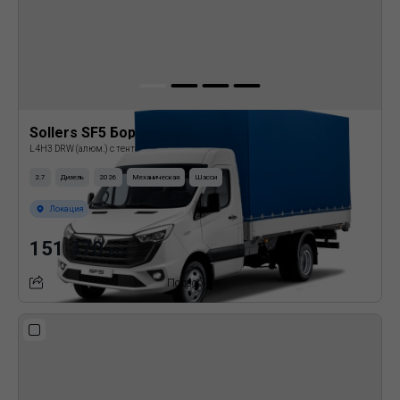
Sollers SF5 Бортовая платформа с тентом
L4H3 DRW (алюм.) с тентом
2.7
Дизель
2026
Механическая
Шасси
Локация
151 370
BYN
Подробнее