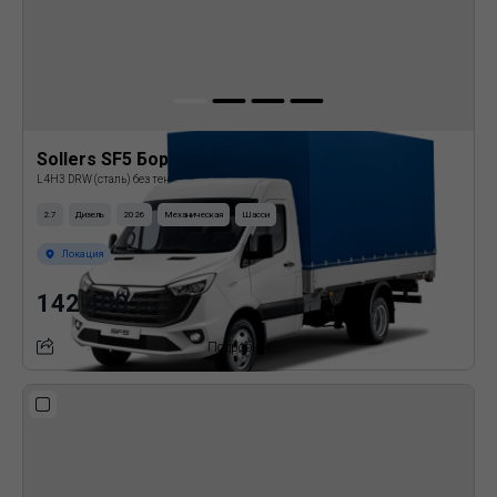
Sollers SF5 Бортовая платформа с тентом
L4H3 DRW (сталь) без тента
2.7
Дизель
2026
Механическая
Шасси
Локация
142 400
BYN
Подробнее