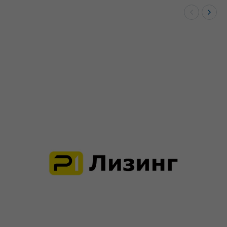
«‎Р1-Лизинг» для юридических лиц
Для юр. лиц
Лизинг в «‎Р1-Лизинг» для юридических лиц по
выгодным условиям: