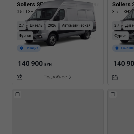
Sollers SF5 Цельнометаллический фургон
Sollers
3.5T L3H2 DRW
3.5T L3H2
2.7
Дизель
2026
Автоматическая
2.7
Дизе
Фургон
Фургон
Локация
Локация
140 900
140 9
BYN
Подробнее