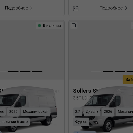
Подробнее
Подробнее
В наличии
Заб
 SF5 Цельнометаллический фургон
Sollers SF5 Цельном
 DRW
3.5T L3H2 DRW
ль
2026
Механическая
2.7
Дизель
2026
Механич
В наличии 6 авто
Фургон