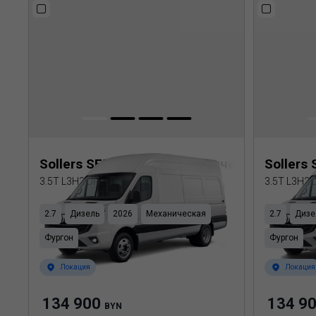
Sollers SF5 Цельнометаллический фургон
Sollers
3.5T L3H2 DRW
3.5T L3H2
2.7
Дизель
2026
Механическая
2.7
Дизе
Фургон
Фургон
Локация
Локация
134 900
134 9
BYN