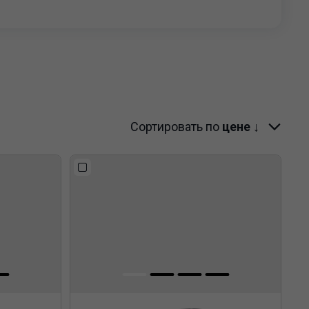
3.5T L3H2 SRW
Сортировать по
цене ↓