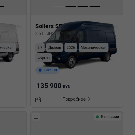
еталлический фургон
Sollers SF5 Цельнометаллический 
3.5T L3H2 DRW
ическая
2.7
Дизель
2026
Механическая
Фургон
Локация
135 900
BYN
Подробнее
В наличии