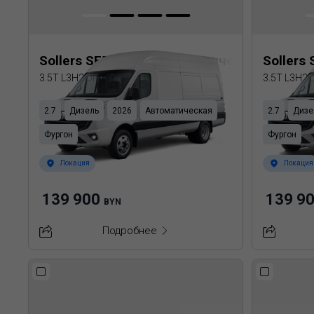
Sollers SF5 Цельнометаллический фургон
Sollers
3.5T L3H2 DRW
3.5T L3H2
2.7
Дизель
2026
Автоматическая
2.7
Дизе
Фургон
Фургон
Локация
Локация
139 900
139 9
BYN
Подробнее