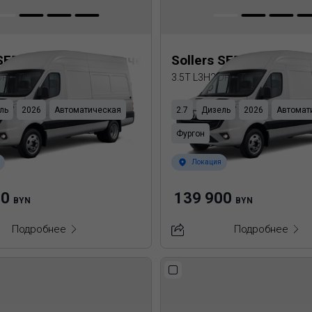
 SF5 Цельнометаллический фургон
Sollers SF5 Цельном
 DRW
3.5T L3H2 DRW
ль
2026
Автоматическая
2.7
Дизель
2026
Автомат
Фургон
Локация
00
139 900
BYN
BYN
Подробнее
Подробнее