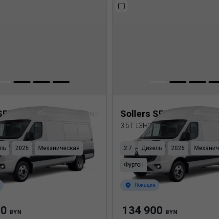
 SF5 Цельнометаллический фургон
Sollers SF5 Цельном
 DRW
3.5T L3H2 DRW
ль
2026
Механическая
2.7
Дизель
2026
Механич
Фургон
Локация
00
134 900
BYN
BYN