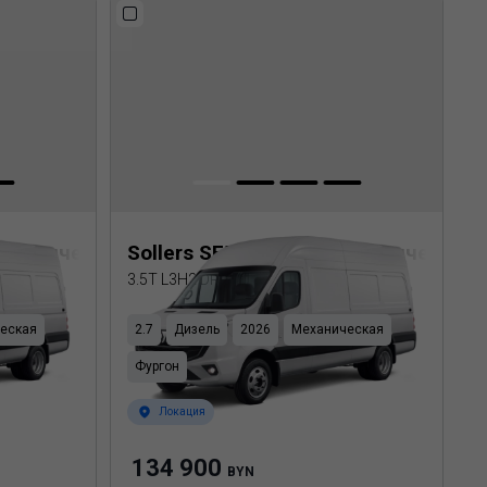
еталлический фургон
Sollers SF5 Цельнометаллический 
3.5T L3H2 DRW
еская
2.7
Дизель
2026
Механическая
Фургон
Локация
134 900
BYN