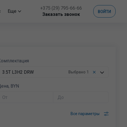
+375 (29) 795-66-66
с
Еще
ВОЙТИ
Заказать звонок
Комплектация
3.5T L3H2 DRW
Выбрано
1
ена, BYN
3.5T L2H1 SRW
3.5T L3H2
Все параметры
3.5T L3H2 DRW