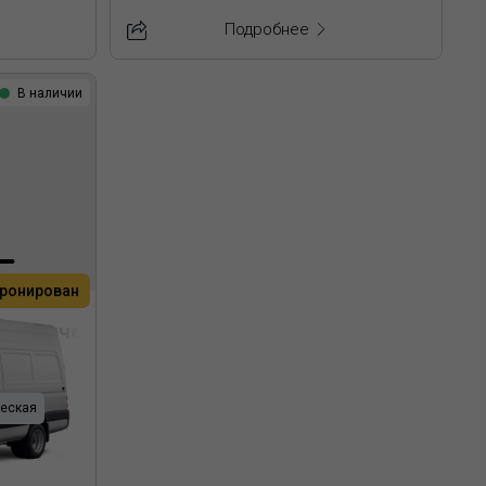
Подробнее
В наличии
ронирован
еталлический фургон
еская