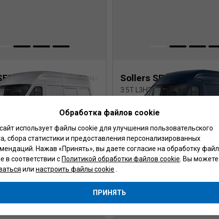
 SF5 Цельнометаллический фургон
Sollers SF5 Цельном
 DRW
3.5T L3H2 DRW
Обработка файлов cookie
ль
2026
Механическая
2.7
Дизель
2026
Механич
сайт использует файлы cookie для улучшения пользовательского
Фургон
а, сбора статистики и предоставления персонализированных
мендаций. Нажав «Принять», вы даете согласие на обработку фай
Локация
ie в соответствии с
Политикой обработки файлов cookie
. Вы можете
заться
или
настроить файлы cookie
.
00
135 900
BYN
BYN
ПРИНЯТЬ
Подробнее
Подробнее