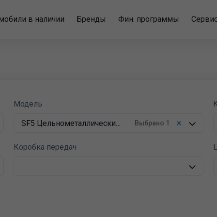
мобили в наличии
Бренды
Фин. программы
Серви
Модель
SF5 Цельнометаллический
Выбрано
1
фургон
Коробка передач
Ц
Atlant
SF1 BUS
SF1 Грузовой фургон
Автоматическая