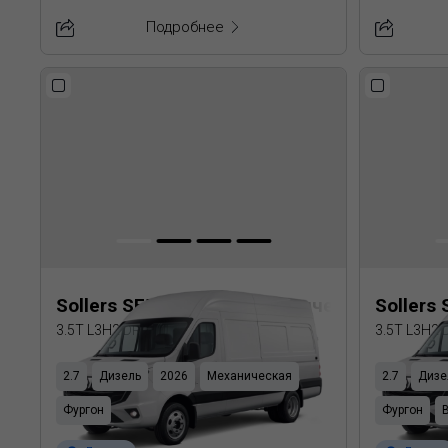
Подробнее
Sollers SF5 Цельнометаллический фургон
Sollers
3.5T L3H2 DRW
3.5T L3H2
2.7
Дизель
2026
Механическая
2.7
Дизе
Фургон
Фургон