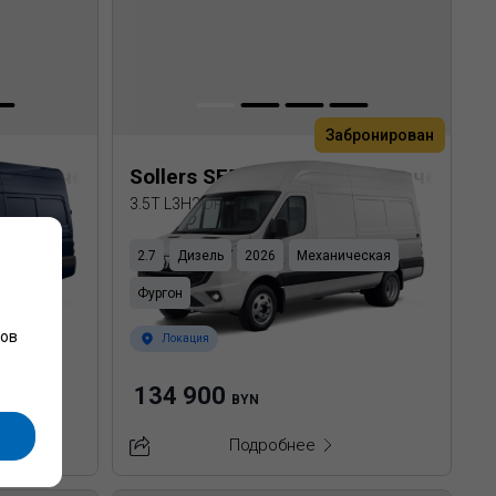
Забронирован
еталлический фургон
Sollers SF5 Цельнометаллический 
3.5T L3H2 DRW
еская
2.7
Дизель
2026
Механическая
Фургон
лов
Локация
134 900
BYN
Подробнее