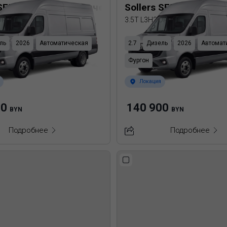
 SF5 Цельнометаллический фургон
Sollers SF5 Цельном
 DRW
3.5T L3H2 DRW
ль
2026
Автоматическая
2.7
Дизель
2026
Автомат
Фургон
Локация
00
140 900
BYN
BYN
Подробнее
Подробнее