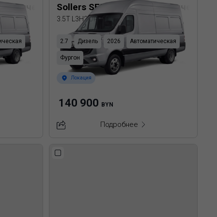
еталлический фургон
Sollers SF5 Цельнометаллический 
3.5T L3H2 DRW
ическая
2.7
Дизель
2026
Автоматическая
Фургон
Локация
140 900
BYN
Подробнее