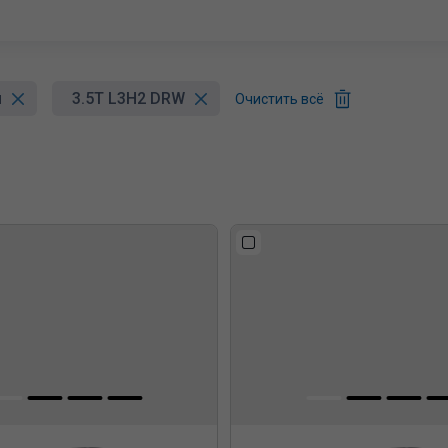
SF5 Бортовая платформа с тентом
SF5 Изотермический фургон
SF5 Промтоварный фургон
н
3.5T L3H2 DRW
Очистить всё
SF5 Рефрижератор
SF5 Цельнометаллический фургон
ST6