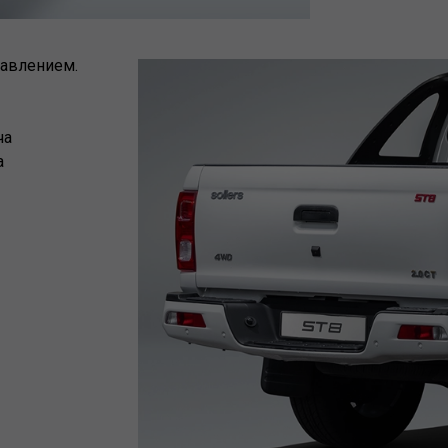
авлением.
ча
а
Компл
ОПТИМУМ
Тканевая 