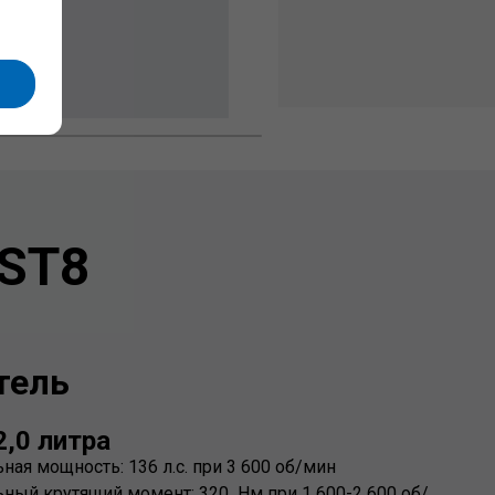
 ST8
тель
2,0 литра
ая мощность: 136 л.с. при 3 600 об/мин
ный крутящий момент: 320 Нм при 1 600-2 600 об/