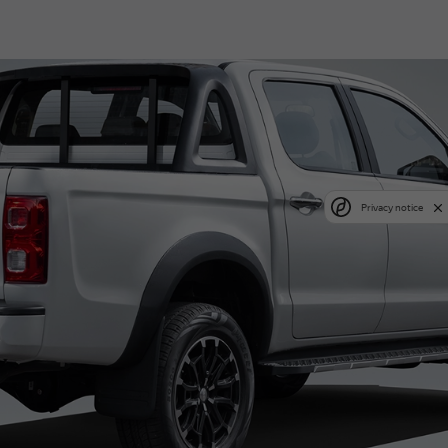
Privacy notice
ектация
:
обивка сидений;