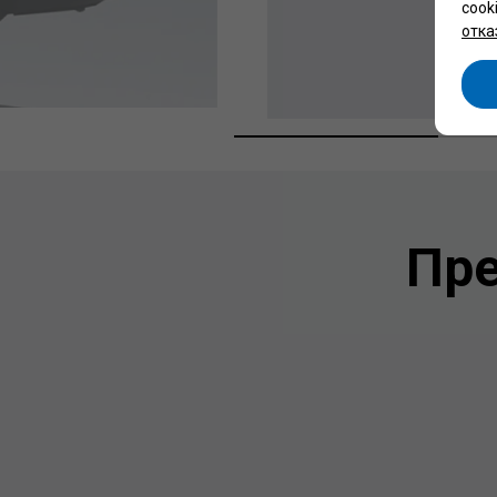
cook
отка
Пре