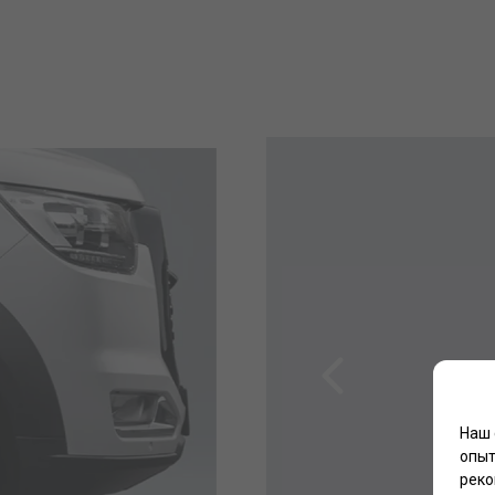
Наш 
опыт
реко