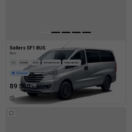
Sollers SF1 BUS
Base
1.5
Бензин
2026
Механическая
Микроавтобус
Локация
89 500
BYN
Подробнее