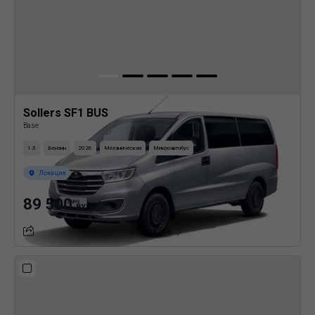
Sollers SF1 BUS
Base
1.5
Бензин
2026
Механическая
Микроавтобус
Локация
89 500
BYN
Подробнее