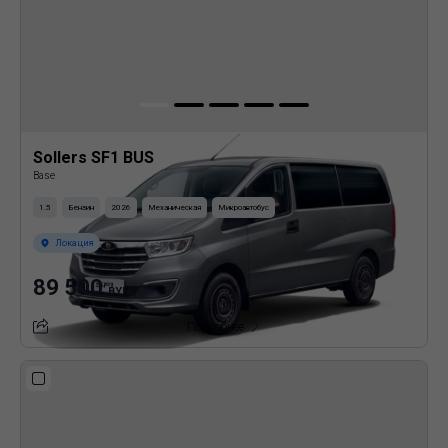
Sollers SF1 BUS
Base
1.5
Бензин
2026
Механическая
Микроавтобус
Локация
89 500
BYN
Подробнее