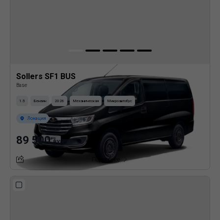
Sollers SF1 BUS
Base
1.5
Бензин
2026
Механическая
Микроавтобус
Локация
89 500
BYN
Подробнее