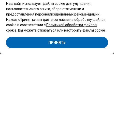
Наш сайт использует файлы cookie для улучшения
пользовательского опыта, сбора статистики и
Обращаем Ваше внимание, что вся представленная на сайте
предоставления персонализированных рекомендаций.
информация, касающаяся комплектаций, технических
характеристик, цветовых сочетаний, а также стоимости
Нажав «Принять», вы даете согласие на обработку файлов
автомобилей и сервисного обслуживания носит
cookie в соответствии с
Политикой обработки файлов
информационный характер и не является публичной
офертой, определяемой п.2 ст.407 Гражданского кодекса
cookie
. Вы можете
отказаться
или
настроить файлы cookie
.
Республики Беларусь.
Copyright 2026 © Центр Коммерческой техники Беларусь
ПРИНЯТЬ
Минск
ООО “Автоцентр ”Атлант-М Боровая" -
официальный дилер SOLLERS, BMG, FORD,
VOLKSWAGEN, SHINERAY, МАЗ.
УНП 691786523