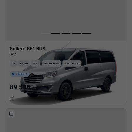
Sollers SF1 BUS
Base
1.5
Бензин
2026
Механическая
Микроавтобус
Локация
89 500
BYN
Подробнее