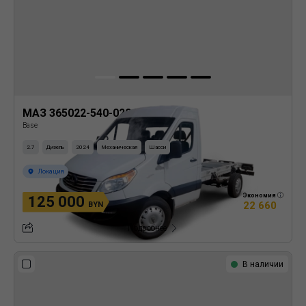
МАЗ 365022-540-020 Шасси
Base
2.7
Дизель
2024
Механическая
Шасси
Локация
Экономия
125 000
22 660
BYN
Подробнее
В наличии