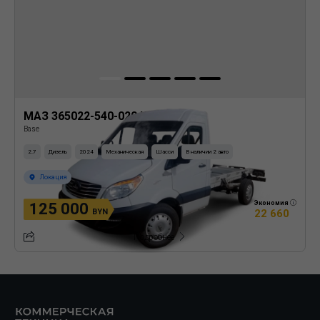
МАЗ 365022-540-020 Шасси
Base
2.7
Дизель
2024
Механическая
Шасси
В наличии 2 авто
Локация
Экономия
125 000
22 660
BYN
Подробнее