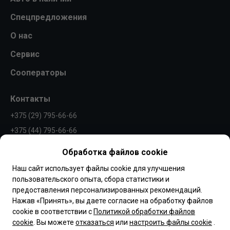
Спецпредложения
О нас
Сервис
Сооператоры
Контакты
+375 (29) 795-66-66
+375 (44) 795-66-66
info@borovaya.by
Обработка файлов cookie
Наш сайт использует файлы cookie для улучшения
пользовательского опыта, сбора статистики и
Обращаем Ваше внимание, что вся представленная на сайте
предоставления персонализированных рекомендаций.
информация, касающаяся комплектаций, технических
характеристик, цветовых сочетаний, а также стоимости
Нажав «Принять», вы даете согласие на обработку файлов
автомобилей и сервисного обслуживания носит
cookie в соответствии с
Политикой обработки файлов
информационный характер и не является публичной
офертой, определяемой п.2 ст.407 Гражданского кодекса
cookie
. Вы можете
отказаться
или
настроить файлы cookie
.
Республики Беларусь.