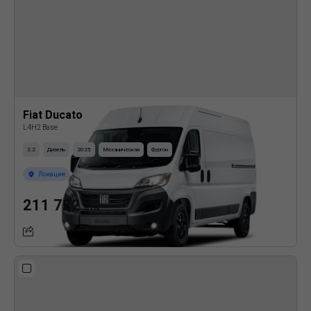
Fiat Ducato
L4H2 Base
2.2
Дизель
2025
Механическая
Фургон
Локация
211 722
BYN
Подробнее