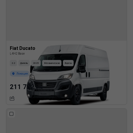
Fiat Ducato
L4H2 Base
2.2
Дизель
2025
Механическая
Фургон
Локация
211 722
BYN
Подробнее