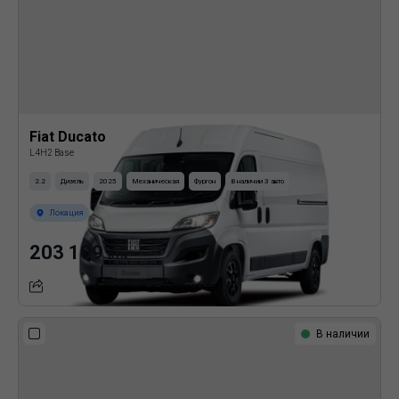
Fiat Ducato
L4H2 Base
2.2
Дизель
2025
Механическая
Фургон
В наличии 3 авто
Локация
203 109
BYN
Подробнее
В наличии