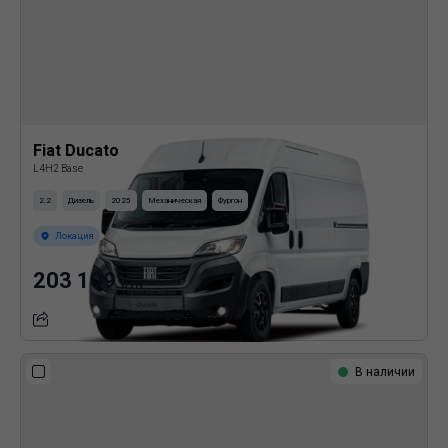
Fiat Ducato
L4H2 Base
2.2
Дизель
2025
Механическая
Фургон
Локация
203 109
BYN
Подробнее
В наличии