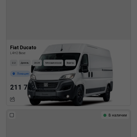
Fiat Ducato
L4H2 Base
2.2
Дизель
2025
Механическая
Фургон
Локация
211 722
BYN
Подробнее
В наличии