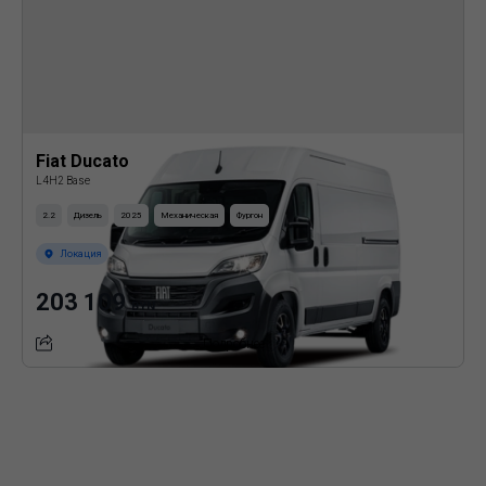
Fiat Ducato
L4H2 Base
2.2
Дизель
2025
Механическая
Фургон
Локация
203 109
BYN
Подробнее