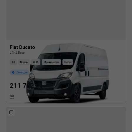
Fiat Ducato
L4H2 Base
2.2
Дизель
2025
Механическая
Фургон
Локация
211 722
BYN
Подробнее