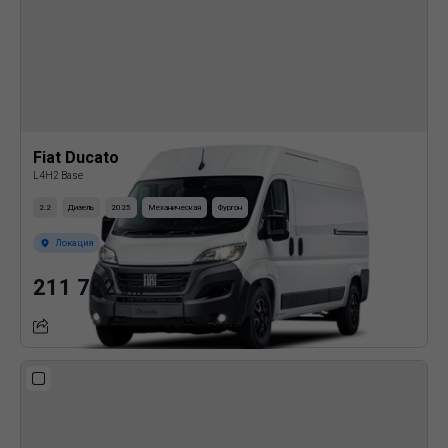
Fiat Ducato
L4H2 Base
2.2
Дизель
2025
Механическая
Фургон
Локация
211 722
BYN
Подробнее