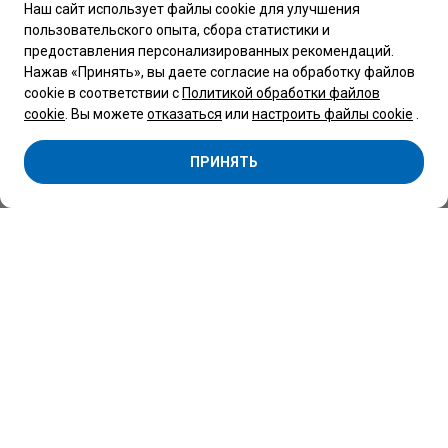
Наш сайт использует файлы cookie для улучшения
пользовательского опыта, сбора статистики и
Обращаем Ваше внимание, что вся представленная на сайте
предоставления персонализированных рекомендаций.
информация, касающаяся комплектаций, технических
характеристик, цветовых сочетаний, а также стоимости
Нажав «Принять», вы даете согласие на обработку файлов
автомобилей и сервисного обслуживания носит
cookie в соответствии с
Политикой обработки файлов
информационный характер и не является публичной
офертой, определяемой п.2 ст.407 Гражданского кодекса
cookie
. Вы можете
отказаться
или
настроить файлы cookie
.
Республики Беларусь.
Copyright 2026 © Центр Коммерческой техники Беларусь
ПРИНЯТЬ
Минск
ООО “Автоцентр ”Атлант-М Боровая" -
официальный дилер SOLLERS, BMG, FORD,
VOLKSWAGEN, SHINERAY, МАЗ.
УНП 691786523