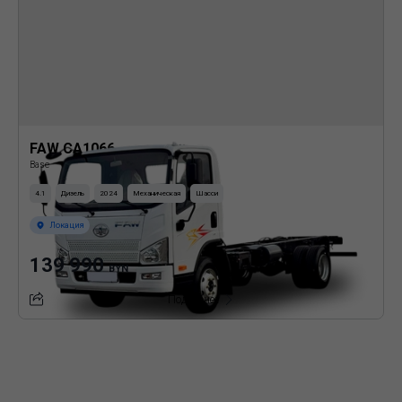
FAW CA1066
Base
4.1
Дизель
2024
Механическая
Шасси
Локация
139 990
BYN
Подробнее