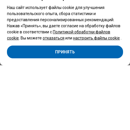
Наш сайт использует файлы cookie для улучшения
пользовательского опыта, сбора статистики и
Обращаем Ваше внимание, что вся представленная на сайте
предоставления персонализированных рекомендаций.
информация, касающаяся комплектаций, технических
характеристик, цветовых сочетаний, а также стоимости
Нажав «Принять», вы даете согласие на обработку файлов
автомобилей и сервисного обслуживания носит
cookie в соответствии с
Политикой обработки файлов
информационный характер и не является публичной
офертой, определяемой п.2 ст.407 Гражданского кодекса
cookie
. Вы можете
отказаться
или
настроить файлы cookie
.
Республики Беларусь.
Copyright 2026 © Центр Коммерческой техники Беларусь
ПРИНЯТЬ
Минск
ООО “Автоцентр ”Атлант-М Боровая" -
официальный дилер SOLLERS, BMG, FORD,
VOLKSWAGEN, SHINERAY, МАЗ.
УНП 691786523