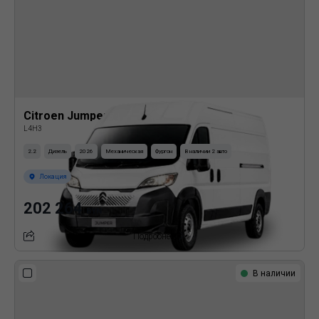
Citroen Jumper
L4H3
2.2
Дизель
2026
Механическая
Фургон
В наличии 2 авто
Локация
202 264
BYN
Подробнее
В наличии