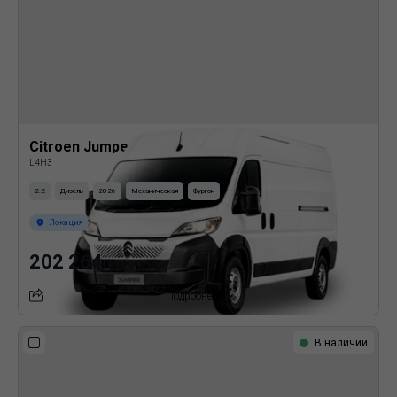
Citroen Jumper
L4H3
2.2
Дизель
2026
Механическая
Фургон
Локация
202 264
BYN
Подробнее
В наличии