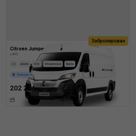
Забронирован
Citroen Jumper
L4H3
2.2
Дизель
2026
Механическая
Фургон
Локация
202 264
BYN
Подробнее