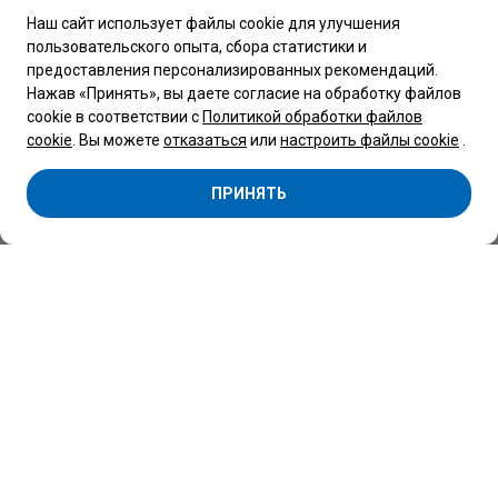
Наш сайт использует файлы cookie для улучшения
пользовательского опыта, сбора статистики и
Обращаем Ваше внимание, что вся представленная на сайте
предоставления персонализированных рекомендаций.
информация, касающаяся комплектаций, технических
характеристик, цветовых сочетаний, а также стоимости
Нажав «Принять», вы даете согласие на обработку файлов
автомобилей и сервисного обслуживания носит
cookie в соответствии с
Политикой обработки файлов
информационный характер и не является публичной
офертой, определяемой п.2 ст.407 Гражданского кодекса
cookie
. Вы можете
отказаться
или
настроить файлы cookie
.
Республики Беларусь.
Copyright 2026 © Центр Коммерческой техники Беларусь
ПРИНЯТЬ
Минск
ООО “Автоцентр ”Атлант-М Боровая" -
официальный дилер SOLLERS, BMG, FORD,
VOLKSWAGEN, SHINERAY, МАЗ.
УНП 691786523